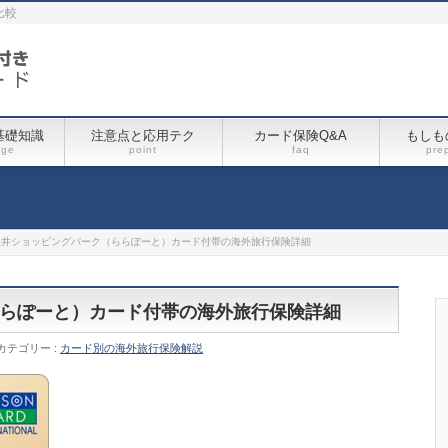
比較
基礎知識
注意点と応用テク
カード保険Q&A
もしも
dge
point
faq
pre
三井ショッピングパーク（ららぽーと）カード付帯の海外旅行保険詳細
らぽーと）カード付帯の海外旅行保険詳細
カテゴリー :
カード別の海外旅行保険解説