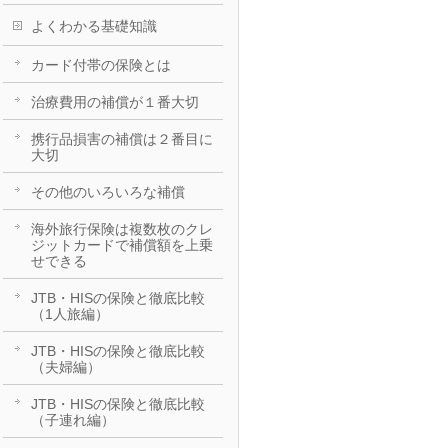
よくわかる基礎知識
カード付帯の保険とは
治療費用の補償が１番大切
携行品損害の補償は２番目に
大切
その他のいろいろな補償
海外旅行保険は複数枚のクレ
ジットカードで補償額を上乗
せできる
JTB・HISの保険と徹底比較
（1人旅編）
JTB・HISの保険と徹底比較
（夫婦編）
JTB・HISの保険と徹底比較
（子連れ編）