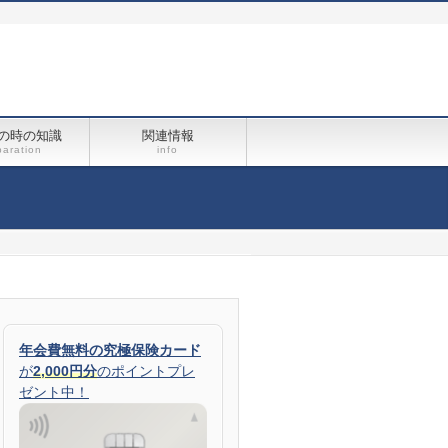
の時の知識
関連情報
paration
info
年会費無料の究極保険カード
が
2,000円分
のポイントプレ
ゼント中！