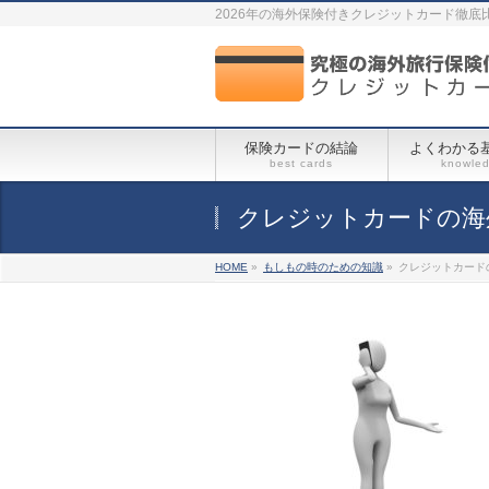
2026年の海外保険付きクレジットカード徹底
保険カードの結論
よくわかる
best cards
knowle
クレジットカードの海
HOME
»
もしもの時のための知識
»
クレジットカード