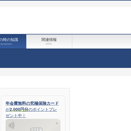
の時の知識
関連情報
paration
info
年会費無料の究極保険カード
が
2,000円分
のポイントプレ
ゼント中！