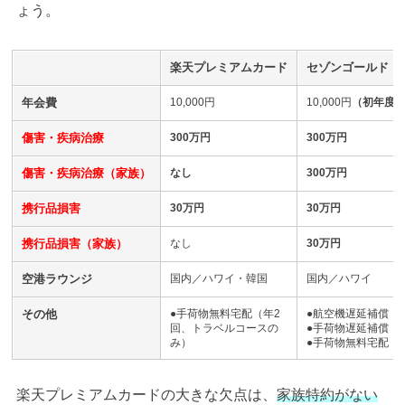
ょう。
楽天プレミアムカード
セゾンゴールド・
年会費
10,000円
10,000円
（初年度
傷害・疾病治療
300万円
300
万円
傷害・疾病治療（家族）
なし
300万円
携行品損害
30万円
30万円
携行品損害（家族）
なし
30万円
空港ラウンジ
国内／ハワイ・韓国
国内／ハワイ
その他
●手荷物無料宅配（年2
●航空機遅延補償（
回、トラベルコースの
●手荷物遅延補償
み）
●手荷物無料宅配
楽天プレミアムカードの大きな欠点は、
家族特約がない