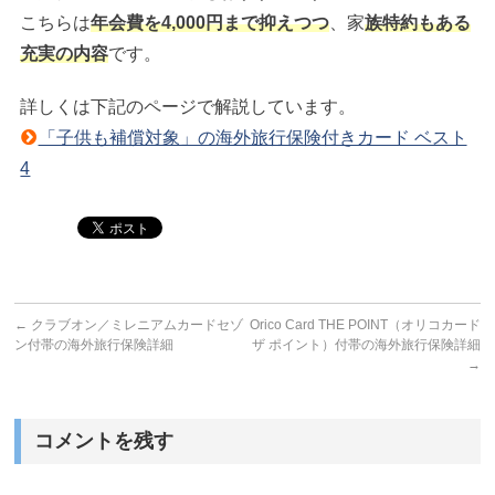
こちらは
年会費を4,000円まで抑えつつ
、家
族特約もある
充実の内容
です。
詳しくは下記のページで解説しています。
「子供も補償対象」の海外旅行保険付きカード ベスト
4
←
クラブオン／ミレニアムカードセゾ
Orico Card THE POINT（オリコカード
ン付帯の海外旅行保険詳細
ザ ポイント）付帯の海外旅行保険詳細
→
コメントを残す