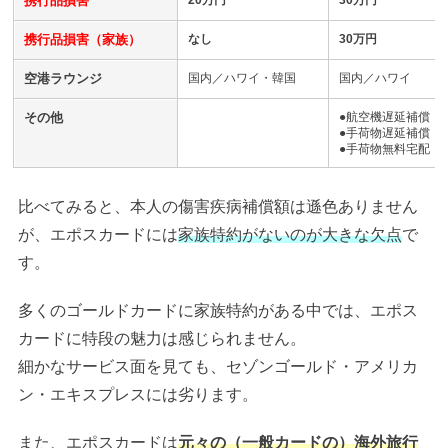
携行品損害
携行品損害（家族）
なし
30万円
空港ラウンジ
国内／ハワイ・韓国
国内／ハワイ
その他
●航空機遅延補償（
●手荷物遅延補償
●手荷物無料宅配
比べてみると、本人の傷害疾病補償額は遜色ありません
が、エポスカードには
家族特約がないのが大きな欠点
で
す。
多くのゴールドカードに家族特約がある中では、エポス
カードに特段の魅力は感じられません。
細かなサービス面を見ても、セゾンゴールド・アメリカ
ン・エキスプレスには劣ります。
また、エポスカードは
元々の（一般カードの）海外旅行